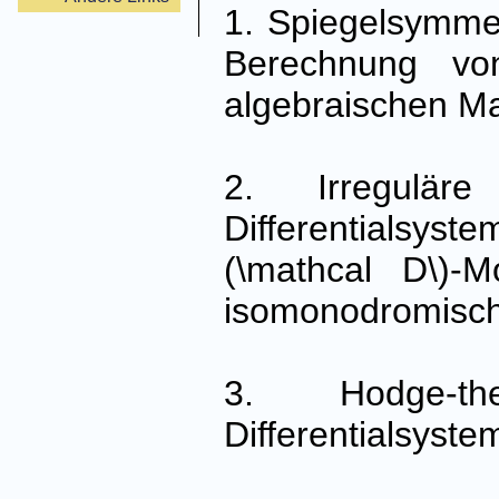
1. Spiegelsymmet
Berechnung von
algebraischen Man
2. Irreguläre
Differentialsys
(\mathcal D\)-
isomonodromisch
3. Hodge-the
Differentialsyste