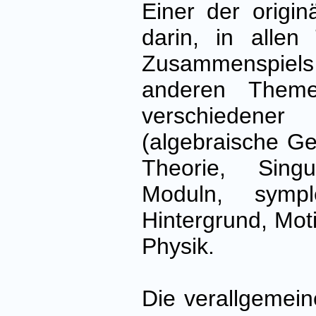
Einer der origi
darin, in alle
Zusammenspiel
anderen Theme
verschieden
(algebraische G
Theorie, Singul
Moduln, sympl
Hintergrund, Mo
Physik.
Die verallgemei