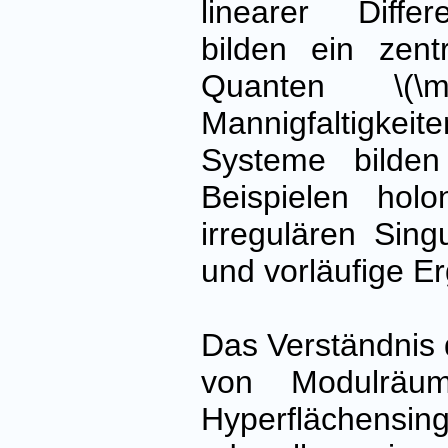
linearer Diffe
bilden ein zen
Quanten \(\m
Mannigfaltigke
Systeme bilde
Beispielen hol
irregulären Sin
und vorläufige E
Das Verständnis
von Modulräum
Hyperflächensin