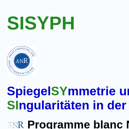
SISYPH
Spiegel
SY
mmetrie un
SI
ngularitäten in de
Programme blanc 