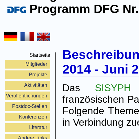
Programm DFG Nr
Beschreibu
Startseite
Mitglieder
2014 - Juni 
Projekte
Das
SISYPH
P
Aktivitäten
Veröffentlichungen
französischen Pa
Postdoc-Stellen
Folgende Themen
Konferenzen
in Verbindung zu
Literatur
Andere Links